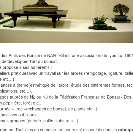
 des Amis des Bonsaï de NANTES est une association de type Loi 190
 de développer l’art du bonsaï.
le propose à ses adhérents :
eliers pratiquesavec un travail sur les arbres (rempotage, ligature, taill
e etc…) ;
éances à thème(esthétique de l’arbre, étude des différentes formes, te
plications, etc…),
tages auprès de N2 ou N3 de la Fédération Française de Bonsaï - Des
n pépinière, forêt etc…
urnée « troc »(échanges de bonsaï, de plants etc...)
positions publiques,
hats groupés (poterie, outils, substrats…)
ramme d'activités du semestre en cours est disponible dans la
rubriq