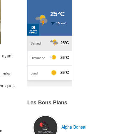
1 ayant
e, mise
chniques
Les Bons Plans
Alpha Bonsaï
ue