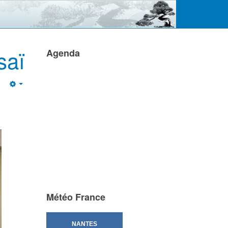
saï
Agenda
Empty
Météo France