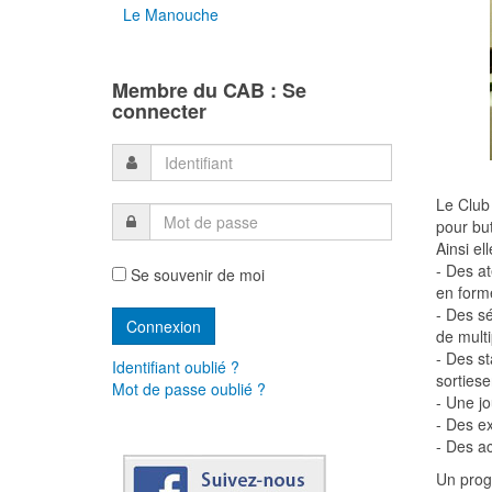
Le Manouche
Membre du CAB : Se
connecter
Le Club
pour but
Ainsi el
- Des at
Se souvenir de moi
en form
- Des s
de multi
- Des s
Identifiant oublié ?
sortiese
Mot de passe oublié ?
- Une jo
- Des ex
- Des ac
Un prog