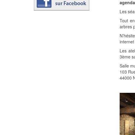
agenda
Les séa
Tout en
arbres p
N’hésit
internet
Les ate
3ème sam
Salle m
103 Rue
44000 