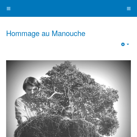
Hommage au Manouche
Emp