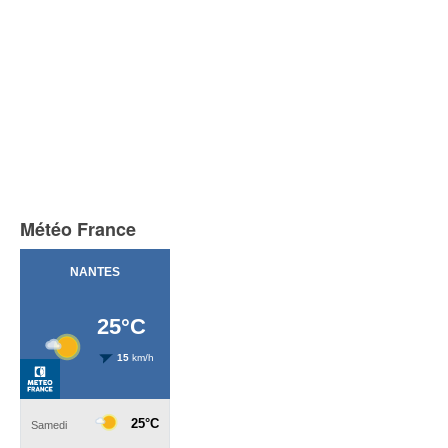
Météo France