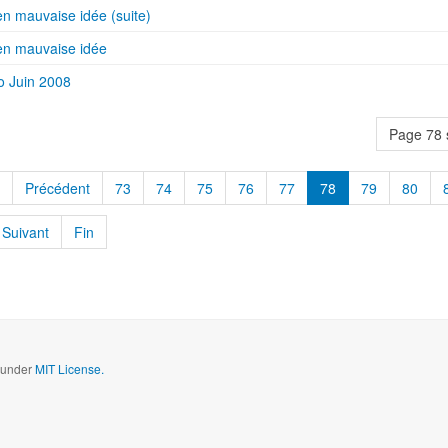
n mauvaise idée (suite)
en mauvaise idée
 Juin 2008
Page 78 
Précédent
73
74
75
76
77
78
79
80
Suivant
Fin
d under
MIT License.