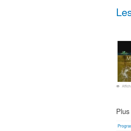
Le
Affic
Plus 
Progra