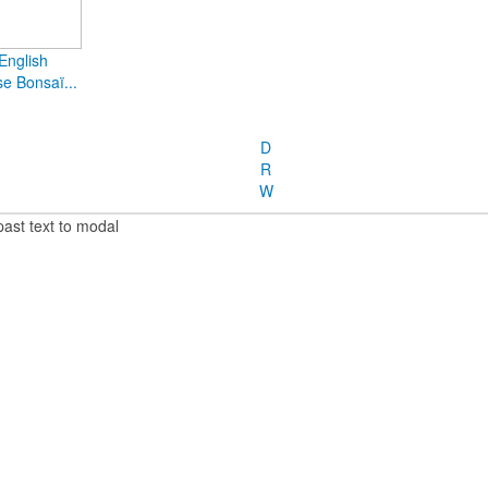
English
e Bonsaï...
D
R
W
past text to modal