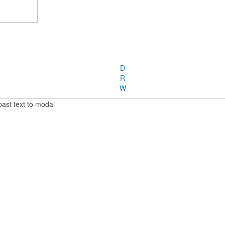
D
R
W
past text to modal